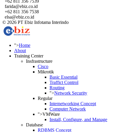
+62 811 356 7539
farida@ebiz.co.id
+62 811 356 7538
elsa@ebiz.co.id
© 2026 PT Ebiz Infotama Interindo
">
Home
About
Training Center
Insfrastructure
Cisco
Mikrotik
Basic Essential
Traffict Control
Routing
">
Network Security
Regular
Internetworking Concept
Computer Network
">
VMWare
Install, Configure, and Manage
Database
RDBMS Concept