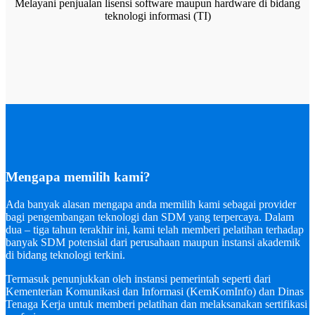
Melayani penjualan lisensi software maupun hardware di bidang
teknologi informasi (TI)
Mengapa memilih kami?
Ada banyak alasan mengapa anda memilih kami sebagai provider
bagi pengembangan teknologi dan SDM yang terpercaya. Dalam
dua – tiga tahun terakhir ini, kami telah memberi pelatihan terhadap
banyak SDM potensial dari perusahaan maupun instansi akademik
di bidang teknologi terkini.
Termasuk penunjukkan oleh instansi pemerintah seperti dari
Kementerian Komunikasi dan Informasi (KemKomInfo) dan Dinas
Tenaga Kerja untuk memberi pelatihan dan melaksanakan sertifikasi