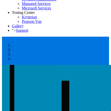
Managed Services
Microsoft Services
Testing Center
Kryterion
Pearson Vue
Gallery
">
Support