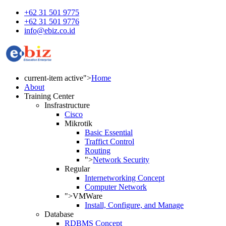
+62 31 501 9775
+62 31 501 9776
info@ebiz.co.id
current-item active">
Home
About
Training Center
Insfrastructure
Cisco
Mikrotik
Basic Essential
Traffict Control
Routing
">
Network Security
Regular
Internetworking Concept
Computer Network
">
VMWare
Install, Configure, and Manage
Database
RDBMS Concept