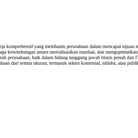
a komprehensif yang membantu perusahaan dalam mencapai tujuan mere
jaga keseimbangan antara merealisasikan manfaat, dan mengoptimalka
eluruh perusahaan, baik dalam bidang tanggung jawab bisnis penuh d
aan dari semua ukuran, termasuk sektor komersial, nirlaba, atau publi