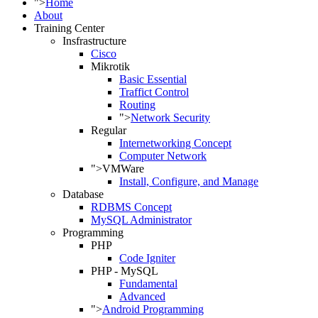
">
Home
About
Training Center
Insfrastructure
Cisco
Mikrotik
Basic Essential
Traffict Control
Routing
">
Network Security
Regular
Internetworking Concept
Computer Network
">
VMWare
Install, Configure, and Manage
Database
RDBMS Concept
MySQL Administrator
Programming
PHP
Code Igniter
PHP - MySQL
Fundamental
Advanced
">
Android Programming