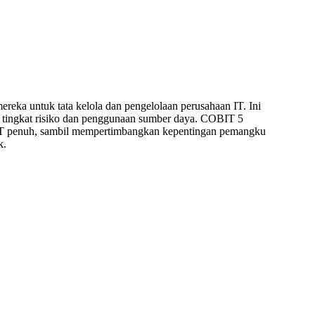
ka untuk tata kelola dan pengelolaan perusahaan IT. Ini
n tingkat risiko dan penggunaan sumber daya. COBIT 5
an IT penuh, sambil mempertimbangkan kepentingan pemangku
k.