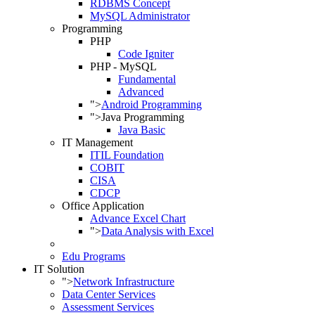
RDBMS Concept
MySQL Administrator
Programming
PHP
Code Igniter
PHP - MySQL
Fundamental
Advanced
">
Android Programming
">
Java Programming
Java Basic
IT Management
ITIL Foundation
COBIT
CISA
CDCP
Office Application
Advance Excel Chart
">
Data Analysis with Excel
Edu Programs
IT Solution
">
Network Infrastructure
Data Center Services
Assessment Services