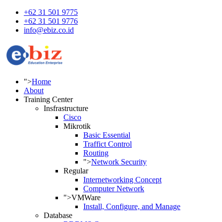
+62 31 501 9775
+62 31 501 9776
info@ebiz.co.id
">
Home
About
Training Center
Insfrastructure
Cisco
Mikrotik
Basic Essential
Traffict Control
Routing
">
Network Security
Regular
Internetworking Concept
Computer Network
">
VMWare
Install, Configure, and Manage
Database